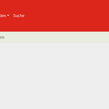
den
Suche
rin