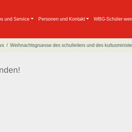
os und Service
Personen und Kontakt
WBG-Schüler wer
ws
Weihnachtsgruesse des schulleiters und des kultusministe
unden!