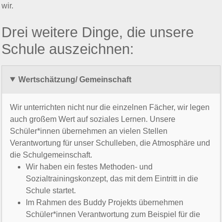
Weitere Neuigkeiten aus dem WBG
Vorstellung
Das
W
ilhelm-
B
usch-
G
ymnasium ist ein modernes,
innovatives und international ausgerichtetes Gymnasium, das
besonderen Wert auf soziales Lernen und pädagogisches
Handeln legt. Für uns steht WBG nicht nur für "Wilhelm-
Busch-Gymnasium", sondern auch für unser Leitbild
"Wertschätzung, Bildung, Gemeinschaft". Dieses Motto leben
wir.
Drei weitere Dinge, die unsere
Schule auszeichnen:
Wertschätzung/ Gemeinschaft