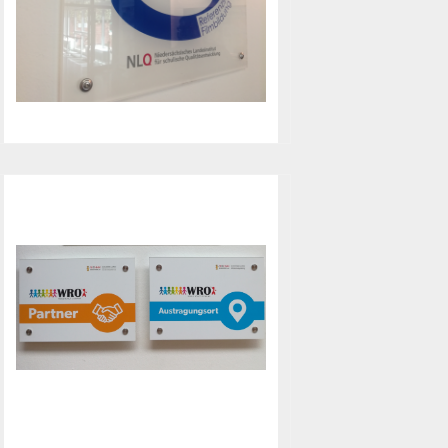
Schulnetzwerk Roberta
aufgenommen worden.
Referenzschule
Filmbildung
Durch diese Auszeichnung für
engagierte Filmarbeit durch das
Niedersächsische Landesinstitut für
schulische Qualitätsentwicklung
darf sich das Wilhelm-Busch-
Gymnasium seit 2014
„Referenzschule Filmbildung“
nennen.