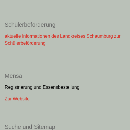
Kontakt
Wilhelm-Busch-Gymnasium
Schachtstr. 53
31655 Stadthagen
E-Mail:
schule@wbg-stadthagen.de
Tel.: 05721-973002
Fax: 05721-973040
Weitere Ansprechpartner
Schülerbeförderung
aktuelle Informationen des Landkreises Schaumburg zur
Schülerbeförderung