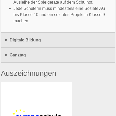
Wir unterrichten nicht nur die einzelnen Fächer, wir legen
auch großem Wert auf soziales Lernen. Unsere
Schüler*innen übernehmen an vielen Stellen
Verantwortung für unser Schulleben, die Atmosphäre und
die Schulgemeinschaft.
Wir haben ein festes Methoden- und
Sozialtrainingskonzept, das mit dem Eintritt in die
Schule startet.
Im Rahmen des Buddy Projekts übernehmen
Schüler*innen Verantwortung zum Beispiel für die
Ausleihe der Spielgeräte auf dem Schulhof.
Jede Schülerin muss mindestens eine Soziale AG
bis Klasse 10 und ein soziales Projekt in Klasse 9
machen .
Digitale Bildung