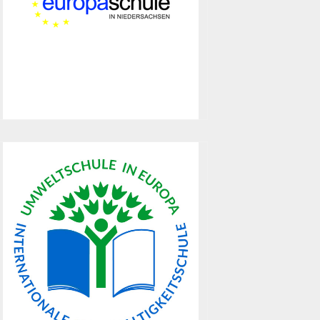
Ganztag
Auszeichnungen
Europaschule
Das WBG ist Europaschule in
Niedersachsen, da unseren
Schülerinnen und Schülern ein
umfassendes Wissen über Europa
vermittelt wird und vielfältig
Möglichkeiten geboten werden,
Europakompetenzen zu entwickeln
sowie die Mehrsprachigkeit zu
stärken.