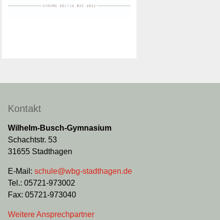
MINT-freundliche
Schule
Das Wilhelm-Busch-Gymnasium ist
seit 2019 als MINT-freundliche
Schule ausgezeichnet.