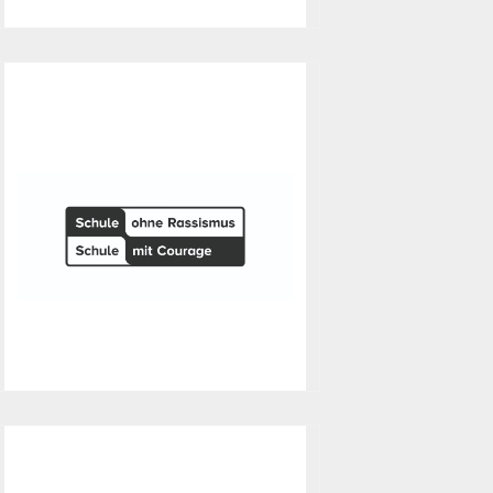
WRO-Partner
Als Institution, die einen
Regionalwettbewerb der World
Robot Olympiad organisiert und
durchführt, sind wir als WRO-
Partner anerkannt.
Schule ohne
Rassismus