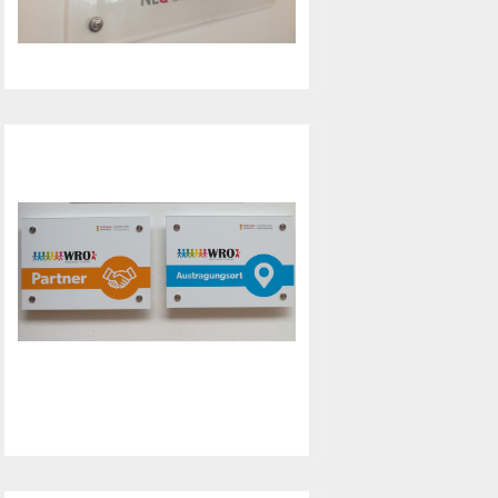
darf sich das Wilhelm-Busch-
Gymnasium seit 2014
„Referenzschule Filmbildung“
nennen.
WRO-Partner
Als Institution, die einen
Regionalwettbewerb der World
Robot Olympiad organisiert und
durchführt, sind wir als WRO-
Partner anerkannt.