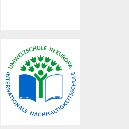
Möglichkeiten geboten werden,
Europakompetenzen zu entwickeln
sowie die Mehrsprachigkeit zu
stärken.
Umweltschule
Das WBG ist als Umweltschule in
Europa ausgezeichnet worden.