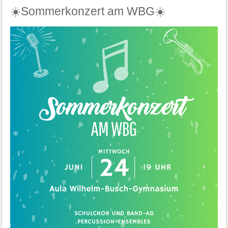
☀️Sommerkonzert am WBG☀️