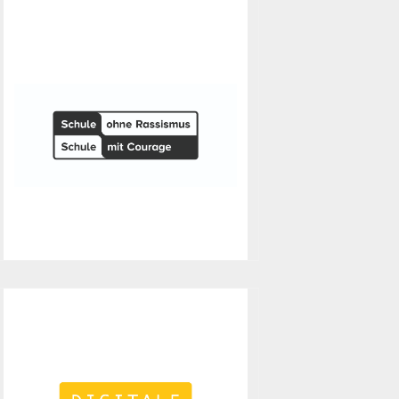
Schule ohne
Rassismus
Seit Mai 2019 sind wir als "Schule
ohne Rassismus – Schule mit
Courage" anerkannt.
Digitale Schule
Das Wilhelm-Busch-Gymnasium ist
2019 als Digitale Schule von der