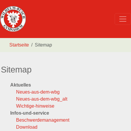
Startseite
Sitemap
Sitemap
Aktuelles
Neues-aus-dem-wbg
Neues-aus-dem-wbg_alt
Wichtige-hinweise
Infos-und-service
Beschwerdemanagement
Download